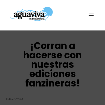
¡Corran a
hacerse con
nuestras
ediciones
fanzineras!
1 MAYO 2024