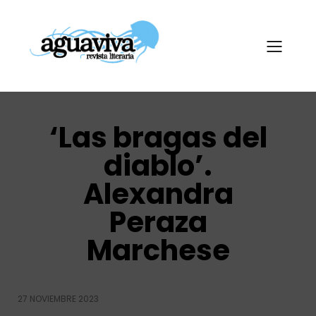
‘Las bragas del
diablo’.
Alexandra
Peraza
Marchese
27 NOVIEMBRE 2023