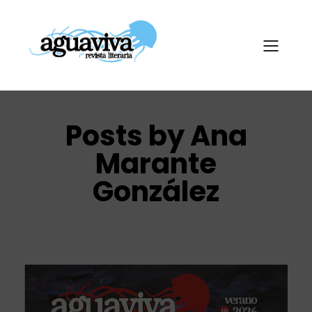
Posts by
Ana
Marante
González