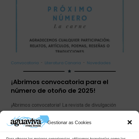
-
-
Convocatoria
Literatura Canaria
Novedades
¡Abrimos convocatoria para el
número de otoño de 2025!
¡Abrimos convocatoria! La revista de divulgación
literaria Aguaviva abre la recepción de originales para
su sexto número, que[…]
Gestionar as Cookies