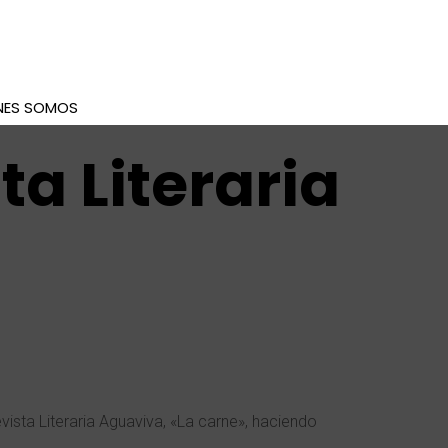
NES SOMOS
a Literaria
ista Literaria Aguaviva,
«La carne
»,
haciendo