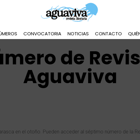
ÚMEROS
CONVOCATORIA
NOTICIAS
CONTACTO
QUIÉ
mero de Revist
Aguaviva
arasca en el otoño. Pueden acceder al séptimo número de la Rev