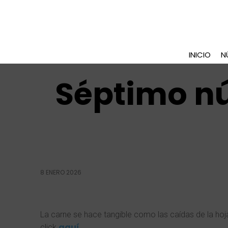
INICIO
N
Séptimo nú
8 ENERO 2026
La carne se hace tangible como las caídas de la hoj
aquí
.
click